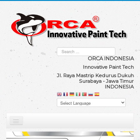
Search
...
ORCA IND
ONESIA
Innovat
ive Paint Tech
Jl. Raya Mastrip Kedurus Dukuh
Surabaya - Jawa Timur
INDONESIA
Our Product