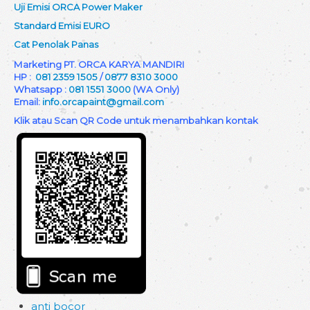
Uji Emisi ORCA Power Maker
Standard Emisi EURO
Cat Penolak Panas
Marketing PT. ORCA KARYA MANDIRI
HP :
081 2359 1505
/
0877 8310 3000
Whatsapp :
081 1551 3000
(WA Only)
Email:
info.orcapaint@gmail.com
Klik atau Scan QR Code untuk menambahkan kontak
anti bocor