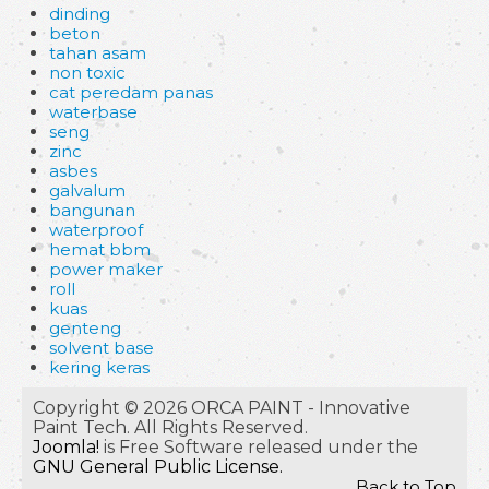
dinding
beton
tahan asam
non toxic
cat peredam panas
waterbase
seng
zinc
asbes
galvalum
bangunan
waterproof
hemat bbm
power maker
roll
kuas
genteng
solvent base
kering keras
Copyright © 2026 ORCA PAINT - Innovative
Paint Tech. All Rights Reserved.
Joomla!
is Free Software released under the
GNU General Public License.
Back to Top