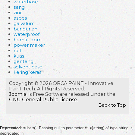
waterbase
seng
zinc
asbes
galvalum
bangunan
waterproof
hemat bbm
power maker
roll
kuas
genteng
solvent base
kering keras
Copyright © 2026 ORCA PAINT - Innovative
Paint Tech. All Rights Reserved.
Joomla!
is Free Software released under the
GNU General Public License.
Back to Top
Deprecated
: substr(): Passing null to parameter #1 ($string) of type string is
deprecated in