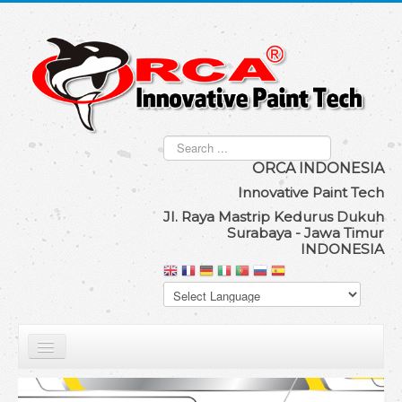
Search
...
ORCA IND
ONESIA
Innovat
ive Paint Tech
Jl. Raya Mastrip Kedurus Dukuh
Surabaya - Jawa Timur
INDONESIA
Our Product