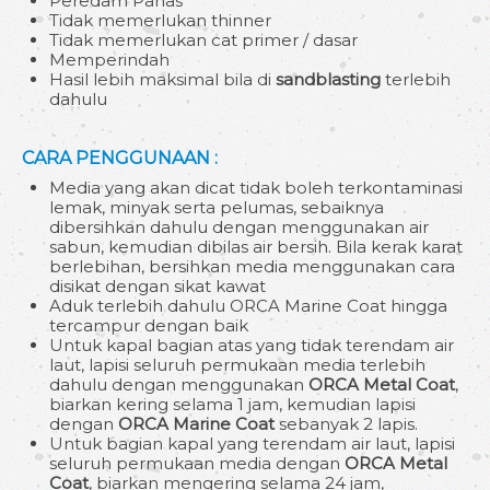
Peredam Panas
Tidak memerlukan thinner
Tidak memerlukan cat primer / dasar
Memperindah
Hasil lebih maksimal bila di
sandblasting
terlebih
dahulu
CARA PENGGUNAAN :
Media yang akan dicat tidak boleh terkontaminasi
lemak, minyak serta pelumas, sebaiknya
dibersihkan dahulu dengan menggunakan air
sabun, kemudian dibilas air bersih. Bila kerak karat
berlebihan, bersihkan media menggunakan cara
disikat dengan sikat kawat
Aduk terlebih dahulu ORCA Marine Coat hingga
tercampur dengan baik
Untuk kapal bagian atas yang tidak terendam air
laut, lapisi seluruh permukaan media terlebih
dahulu dengan menggunakan
ORCA Metal Coat
,
biarkan kering selama 1 jam, kemudian lapisi
dengan
ORCA Marine Coat
sebanyak 2 lapis.
Untuk bagian kapal yang terendam air laut, lapisi
seluruh permukaan media dengan
ORCA Metal
Coat
, biarkan mengering selama 24 jam,