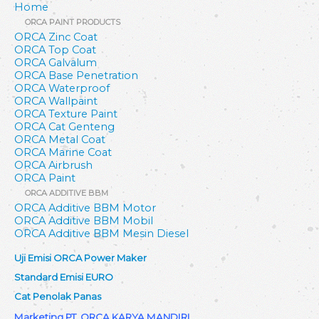
Home
ORCA PAINT PRODUCTS
ORCA Zinc Coat
ORCA Top Coat
ORCA Galvalum
ORCA Base Penetration
ORCA Waterproof
ORCA Wallpaint
ORCA Texture Paint
ORCA Cat Genteng
ORCA Metal Coat
ORCA Marine Coat
ORCA Airbrush
ORCA Paint
ORCA ADDITIVE BBM
ORCA Additive BBM Motor
ORCA Additive BBM Mobil
ORCA Additive BBM Mesin Diesel
Uji Emisi ORCA Power Maker
Standard Emisi EURO
Cat Penolak Panas
Marketing PT. ORCA KARYA MANDIRI