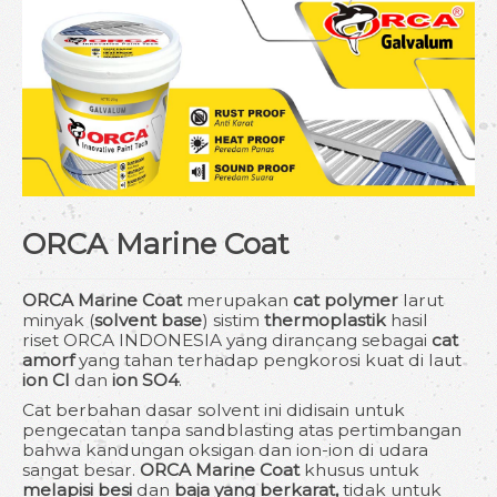
Testimoni
Gallery
Video
Download
About
ORCA Marine Coat
Site Map
ORCA Marine Coat
merupakan
cat polymer
larut
minyak (
solvent base
) sistim
thermoplastik
hasil
riset ORCA INDONESIA yang dirancang sebagai
cat
amorf
yang tahan terhadap pengkorosi kuat di laut
ion Cl
dan
ion SO4
.
Cat berbahan dasar solvent ini didisain untuk
pengecatan tanpa sandblasting atas pertimbangan
bahwa kandungan oksigan dan ion-ion di udara
sangat besar.
ORCA Marine Coat
khusus untuk
melapisi besi
dan
baja yang berkarat,
tidak untuk