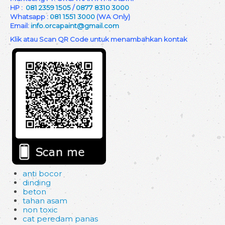
HP :
081 2359 1505
/
0877 8310 3000
Whatsapp :
081 1551 3000
(WA Only)
Email:
info.orcapaint@gmail.com
Klik atau Scan QR Code untuk menambahkan kontak
anti bocor
dinding
beton
tahan asam
non toxic
cat peredam panas