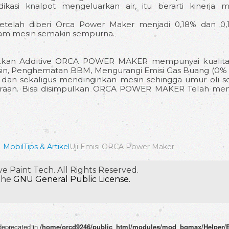
ikasi knalpot mengeluarkan air, itu berarti kinerja 
telah diberi Orca Power Maker menjadi 0,18% dan 0,1
am mesin semakin sempurna.
jukkan Additive ORCA POWER MAKER mempunyai kualita
in, Penghematan BBM, Mengurangi Emisi Gas Buang (0% 
 dan sekaligus mendinginkan mesin sehingga umur oli 
araan. Bisa disimpulkan ORCA POWER MAKER Telah me
 Mobil
Tips & Artikel
Uji Emisi ORCA Power Maker
 Paint Tech. All Rights Reserved.
 the
GNU General Public License.
 deprecated in
/home/orcd9246/public_html/modules/mod_bgmax/Helper/