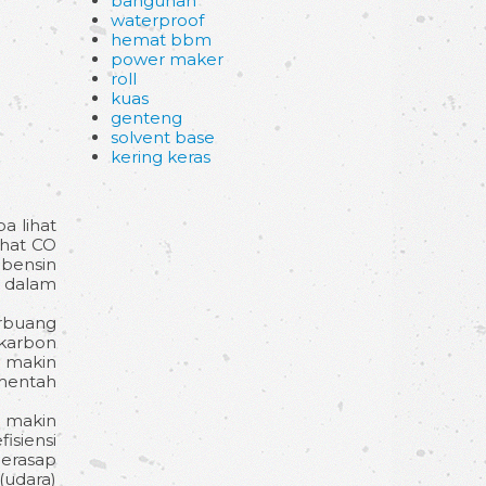
bangunan
waterproof
hemat bbm
power maker
roll
kuas
genteng
solvent base
kering keras
a lihat
ihat CO
 bensin
n dalam
erbuang
okarbon
n makin
mentah
2 makin
siensi
Berasap
(udara)