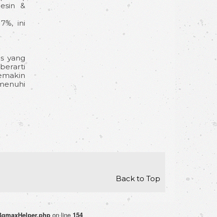
mesin &
7%, ini
s yang
berarti
semakin
menuhi
Back to Top
BgmaxHelper.php
on line
154