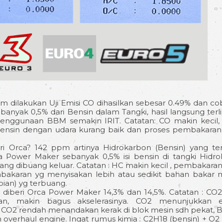
 dilakukan Uji Emisi CO dihasilkan sebesar 0.49% dan cob
banyak 0,5% dari Bensin dalam Tangki, hasil langsung terl
 Penggunaan BBM semakin IRIT. Catatan: CO makin kecil,
bensin dengan udara kurang baik dan proses pembakara
i Orca? 142 ppm artinya Hidrokarbon (Bensin) yang t
a Power Maker sebanyak 0,5% isi bensin di tangki Hidr
yang dibuang keluar. Catatan : HC makin kecil , pembakara
akaran yg menyisakan lebih atau sedikit bahan bakar 
pian) yg terbuang.
diberi Orca Power Maker 14,3% dan 14,5%. Catatan : CO
n, makin bagus akselerasinya. CO2 menunjukkan efi
r CO2 rendah menandakan kerak di blok mesin sdh pekat, 
 overhaul engine. Ingat rumus kimia : C2H18 (bensin) + O2 