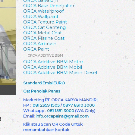
ORCA Galvalum
ORCA Base Penetration
ORCA Waterproof
ORCA Wallpaint
ORCA Texture Paint
ORCA Cat Genteng
ORCA Metal Coat
ORCA Marine Coat
ORCA Airbrush
ORCA Paint
ORCA ADDITIVE BBM
ORCA Additive BBM Motor
ORCA Additive BBM Mobil
ORCA Additive BBM Mesin Diesel
Standard Emisi EURO
Cat Penolak Panas
Marketing PT. ORCA KARYA MANDIRI
HP :
081 2359 1505
/
0877 8310 3000
Whatsapp :
081 1551 3000
(WA Only)
Email:
info.orcapaint@gmail.com
8
Klik atau Scan QR Code untuk
menambahkan kontak