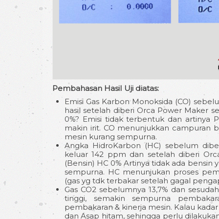
Pembahasan Hasil Uji diatas:
Emisi Gas Karbon Monoksida (CO) sebelum
hasil setelah diberi Orca Power Maker se
0%? Emisi tidak terbentuk dan artinya
makin irit. CO menunjukkan campuran 
mesin kurang sempurna.
Angka HidroKarbon (HC) sebelum diber
keluar 142 ppm dan setelah diberi Orc
(Bensin) HC 0% Artinya tidak ada bensin 
sempurna. HC menunjukan proses pemb
(gas yg tdk terbakar setelah gagal penga
Gas CO2 sebelumnya 13,7% dan sesudah 
tinggi, semakin sempurna pembakara
pembakaran & kinerja mesin. Kalau kada
dan Asap hitam, sehingga perlu dilakukan