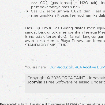
>>> CO2 (gas lemas) + H2O (air). Ind
pembakarannya masih baik.
Gas O2 sebelumnya 0,82% dan Hasil se
menunjukkan Proses Termodinamika dal
Hasil Uji Emisi Gas Buang diatas menun
sangat baik untuk memberikan Tenaga Mes
Emisi tidak terbentuk), Ramah Lingkungan
awet serta Hemat Biaya Perawatan Kend
STANDARD EMISI EURO.
You are here:
Our Products
ORCA Additive BBM
Copyright © 2026 ORCA PAINT - Innovative
Joomla!
is Free Software released under
Deprecated
: substr(): Passing null to parameter #1 ($string) of type string is